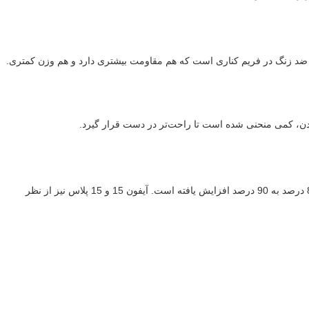
تغییر مهم داشته‌اند که باعث شده این گوشی‌ها کامل‌تر به نظر برسند. اولین تغییر استفاده از تیتانیوم گرید 5 به‌جای فولاد ضد زنگ در فریم کناری است که هم مقاومت بیشتری دارد و هم وزن کمتری.
بودن، کمی منحنی شده است تا راحت‌تر در دست قرار گیرد.
هر چهار مدل آیفون 15 دارای داینامیک آیلند هستند و نسخه‌های پرو حاشیه‌های کمتری نسبت به قبل دارند. نسبت نمایشگر به بدنه در آیفون 15 پرو مکس از 88 درصد به 90 درصد افزایش یافته است. آیفون 15 و 15 پلاس نیز از نظر