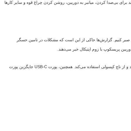
Ac داده است. این دکمه قابل شخصی‌سازی است و می‌تواند برای بی‌صدا کردن، میانبر به دوربین، روشن کردن چراغ قوه و سایر کارها
وشی باید صبر کنیم. گزارش‌ها حاکی از این است که مشکلات در تامین حسگر
تصاویر منتشر شده از آیفون 15 پرو نشان می‌دهند که از نظر ظاهری تفاوت زیادی با آیفون 14 پرو ندارد. آیفون 15 پرو مکس همچنان سه دوربین در پشت دارد و از ناچ کپسولی استفاده می‌کند. همچنین، پورت USB-C جایگزین پورت