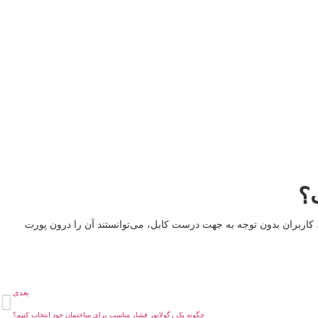
؟
اهی بازار شد. به لطف استفاده از این پورت، کاربران بدون توجه به جهت درست کابل، می‌توانستند آن را درون پورت
بعدی
چگونه یک رگولاتور فشار مناسب برای ساختمان خود انتخاب کنیم؟