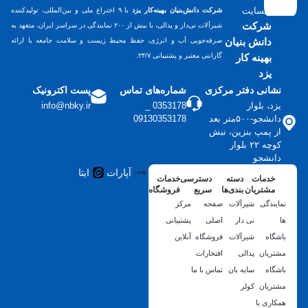
وبسایت
شرکت دانش‌بنیان بهینه‌کار یزد
با ۹ اختراع ملی و بین‌المللی، تولیدکننده
شرکت
شیرآلات نی‌دار و پدالی، با بیش از ۲۰۰ نمایندگی در سراسر ایران، متعهد به
دانش بنیان
صرفه‌جویی آب و انرژی، حفظ محیط زیست و سلامت جامعه با ارائه
بهینه کار
گارانتی معتبر و پشتیبانی ۲۴/۷.
یزد
نشانی دفتر مرکزی
شماره‌های تماس
پست اکترونیک
یزد، بلوار
0353178 _
info@nbky.ir
دانشجو-۵۰۰متر بعد
09130353178
از پمپ بنزین، نبش
کوچه ۲۲ بلوار
دانشجو
آپارات
ایتا
خدمات
دسته
دسترسی
خدمات
مشتریان
بندی‌ها
سریع
فروشگاه
نمایندگی
شیرآلات
صفحه
مرکز
ها
نی دار
اصلی
پشتیبانی
باشگاه
شیرآلات
فروشگاه
آنلاین
مشتریان
پدالی
افتخارات
باشگاه
سایه بان
تماس با ما
مشتریان
کولر
همکاری با