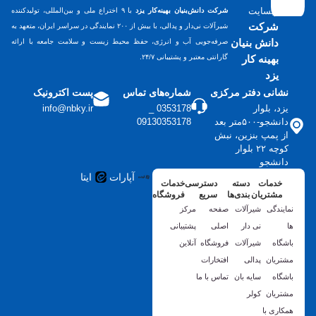
وبسایت
شرکت دانش‌بنیان بهینه‌کار یزد
با ۹ اختراع ملی و بین‌المللی، تولیدکننده
شرکت
شیرآلات نی‌دار و پدالی، با بیش از ۲۰۰ نمایندگی در سراسر ایران، متعهد به
دانش بنیان
صرفه‌جویی آب و انرژی، حفظ محیط زیست و سلامت جامعه با ارائه
بهینه کار
گارانتی معتبر و پشتیبانی ۲۴/۷.
یزد
نشانی دفتر مرکزی
شماره‌های تماس
پست اکترونیک
یزد، بلوار
0353178 _
info@nbky.ir
دانشجو-۵۰۰متر بعد
09130353178
از پمپ بنزین، نبش
کوچه ۲۲ بلوار
دانشجو
آپارات
ایتا
خدمات
دسته
دسترسی
خدمات
مشتریان
بندی‌ها
سریع
فروشگاه
نمایندگی
شیرآلات
صفحه
مرکز
ها
نی دار
اصلی
پشتیبانی
باشگاه
شیرآلات
فروشگاه
آنلاین
مشتریان
پدالی
افتخارات
باشگاه
سایه بان
تماس با ما
مشتریان
کولر
همکاری با