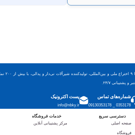
با ۹ اخ
و پشتیبانی ۲۴/۷.
شماره‌های تماس
پست اکترونیک
info@nbky.ir
0353178 _ 09130353178
دسترسی سریع
خدمات فروشگاه
صفحه اصلی
مرکز پشتیبانی آنلاین
فروشگاه