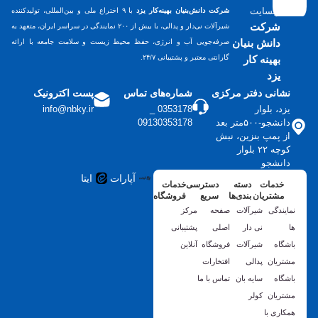
وبسایت
شرکت دانش‌بنیان بهینه‌کار یزد
با ۹ اختراع ملی و بین‌المللی، تولیدکننده
شرکت
شیرآلات نی‌دار و پدالی، با بیش از ۲۰۰ نمایندگی در سراسر ایران، متعهد به
دانش بنیان
صرفه‌جویی آب و انرژی، حفظ محیط زیست و سلامت جامعه با ارائه
بهینه کار
گارانتی معتبر و پشتیبانی ۲۴/۷.
یزد
نشانی دفتر مرکزی
شماره‌های تماس
پست اکترونیک
یزد، بلوار
0353178 _
info@nbky.ir
دانشجو-۵۰۰متر بعد
09130353178
از پمپ بنزین، نبش
کوچه ۲۲ بلوار
دانشجو
آپارات
ایتا
خدمات
دسته
دسترسی
خدمات
مشتریان
بندی‌ها
سریع
فروشگاه
نمایندگی
شیرآلات
صفحه
مرکز
ها
نی دار
اصلی
پشتیبانی
باشگاه
شیرآلات
فروشگاه
آنلاین
مشتریان
پدالی
افتخارات
باشگاه
سایه بان
تماس با ما
مشتریان
کولر
همکاری با