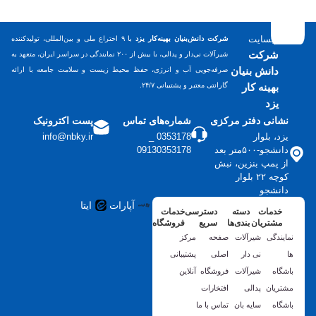
وبسایت
شرکت دانش‌بنیان بهینه‌کار یزد
با ۹ اختراع ملی و بین‌المللی، تولیدکننده
شرکت
شیرآلات نی‌دار و پدالی، با بیش از ۲۰۰ نمایندگی در سراسر ایران، متعهد به
دانش بنیان
صرفه‌جویی آب و انرژی، حفظ محیط زیست و سلامت جامعه با ارائه
بهینه کار
گارانتی معتبر و پشتیبانی ۲۴/۷.
یزد
نشانی دفتر مرکزی
شماره‌های تماس
پست اکترونیک
یزد، بلوار
0353178 _
info@nbky.ir
دانشجو-۵۰۰متر بعد
09130353178
از پمپ بنزین، نبش
کوچه ۲۲ بلوار
دانشجو
آپارات
ایتا
خدمات
دسته
دسترسی
خدمات
مشتریان
بندی‌ها
سریع
فروشگاه
نمایندگی
شیرآلات
صفحه
مرکز
ها
نی دار
اصلی
پشتیبانی
باشگاه
شیرآلات
فروشگاه
آنلاین
مشتریان
پدالی
افتخارات
باشگاه
سایه بان
تماس با ما