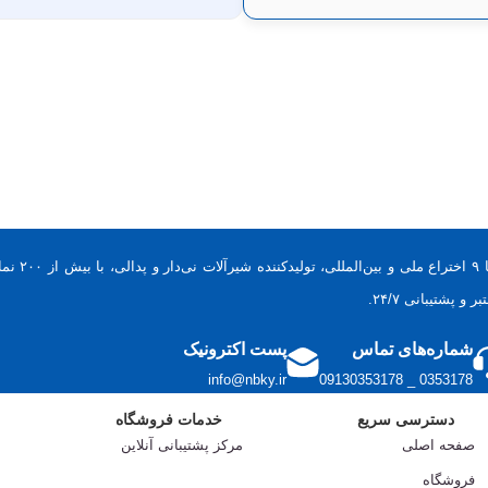
با ۹ اخ
و پشتیبانی ۲۴/۷.
شماره‌های تماس
پست اکترونیک
info@nbky.ir
0353178 _ 09130353178
دسترسی سریع
خدمات فروشگاه
صفحه اصلی
مرکز پشتیبانی آنلاین
فروشگاه