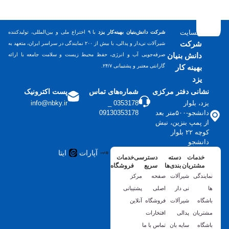
وبسایت
شرکت دانش‌بنیان بهینه‌کار یزد
با ۹ اختراع ملی و بین‌المللی، تولیدکننده
شرکت
شیرآلات نی‌دار و پدالی، با بیش از ۲۰۰ نمایندگی در سراسر ایران، متعهد به
دانش بنیان
صرفه‌جویی آب و انرژی، حفظ محیط زیست و سلامت جامعه با ارائه
بهینه کار
گارانتی معتبر و پشتیبانی ۲۴/۷.
یزد
نشانی دفتر مرکزی
شماره‌های تماس
پست اکترونیک
یزد، بلوار
0353178 _
info@nbky.ir
دانشجو-۵۰۰متر بعد
09130353178
از پمپ بنزین، نبش
کوچه ۲۲ بلوار
دانشجو
آپارات
ایتا
خدمات
دسته
دسترسی
خدمات
مشتریان
بندی‌ها
سریع
فروشگاه
نمایندگی
شیرآلات
صفحه
مرکز
ها
نی دار
اصلی
پشتیبانی
باشگاه
شیرآلات
فروشگاه
آنلاین
مشتریان
پدالی
افتخارات
باشگاه
سایه بان
تماس با ما