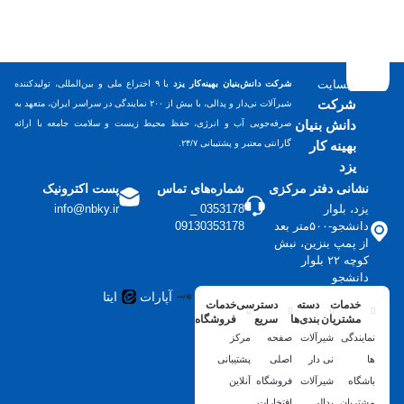
وبسایت
شرکت دانش‌بنیان بهینه‌کار یزد
با ۹ اختراع ملی و بین‌المللی، تولیدکننده
شرکت
شیرآلات نی‌دار و پدالی، با بیش از ۲۰۰ نمایندگی در سراسر ایران، متعهد به
دانش بنیان
صرفه‌جویی آب و انرژی، حفظ محیط زیست و سلامت جامعه با ارائه
بهینه کار
گارانتی معتبر و پشتیبانی ۲۴/۷.
یزد
نشانی دفتر مرکزی
شماره‌های تماس
پست اکترونیک
یزد، بلوار
0353178 _
info@nbky.ir
دانشجو-۵۰۰متر بعد
09130353178
از پمپ بنزین، نبش
کوچه ۲۲ بلوار
دانشجو
آپارات
ایتا
خدمات
دسته
دسترسی
خدمات
مشتریان
بندی‌ها
سریع
فروشگاه
نمایندگی
شیرآلات
صفحه
مرکز
ها
نی دار
اصلی
پشتیبانی
باشگاه
شیرآلات
فروشگاه
آنلاین
مشتریان
پدالی
افتخارات