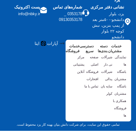
نشانی دفتر مرکزی
شماره‌های تماس
پست اکترونیک
یزد، بلوار
0353178 _
info@nbky.ir
دانشجو-۵۰۰متر بعد
09130353178
از پمپ بنزین، نبش
کوچه ۲۲ بلوار
دانشجو
آپارات
ایتا
خدمات
دسته
دسترسی
خدمات
مشتریان
بندی‌ها
سریع
فروشگاه
نمایندگی
شیرآلات
صفحه
مرکز
ها
نی دار
اصلی
پشتیبانی
باشگاه
شیرآلات
فروشگاه
آنلاین
مشتریان
پدالی
افتخارات
باشگاه
سایه بان
تماس با ما
مشتریان
کولر
همکاری با
فروشگاه
ها
تمامی حقوق این سایت، برای شرکت دانش بنیان بهینه کار یزد محفوظ است.