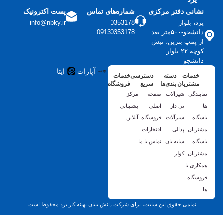
نشانی دفتر مرکزی
شماره‌های تماس
پست اکترونیک
یزد، بلوار
0353178 _
info@nbky.ir
دانشجو-۵۰۰متر بعد
09130353178
از پمپ بنزین، نبش
کوچه ۲۲ بلوار
دانشجو
آپارات
ایتا
خدمات
دسته
دسترسی
خدمات
مشتریان
بندی‌ها
سریع
فروشگاه
نمایندگی
شیرآلات
صفحه
مرکز
ها
نی دار
اصلی
پشتیبانی
باشگاه
شیرآلات
فروشگاه
آنلاین
مشتریان
پدالی
افتخارات
باشگاه
سایه بان
تماس با ما
مشتریان
کولر
همکاری با
فروشگاه
ها
تمامی حقوق این سایت، برای شرکت دانش بنیان بهینه کار یزد محفوظ است.